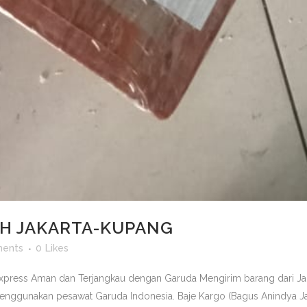
AH JAKARTA-KUPANG
ents
0
Likes
Express Aman dan Terjangkau dengan Garuda Mengirim barang dari Ja
menggunakan pesawat Garuda Indonesia. Baje Kargo (Bagus Anindya J