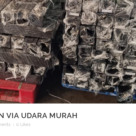
KN VIA UDARA MURAH
ents
0
Likes