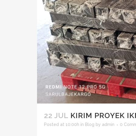
22 JUL
KIRIM PROYEK I
Posted at 10:00h
in
Blog
by
admin
0 Comm