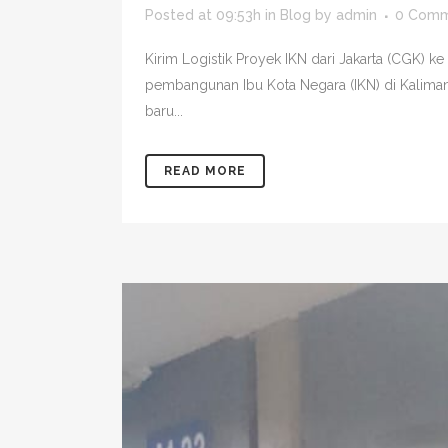
Posted at 09:53h
in
Blog
by
admin
0 Comm
Kirim Logistik Proyek IKN dari Jakarta (CGK)
pembangunan Ibu Kota Negara (IKN) di Kaliman
baru...
READ MORE