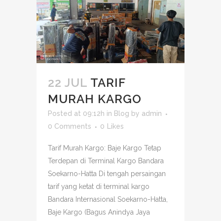
22 JUL
TARIF
MURAH KARGO
Posted at 09:12h
in
Blog
by
admin
0 Comments
0
Likes
Tarif Murah Kargo: Baje Kargo Tetap
Terdepan di Terminal Kargo Bandara
Soekarno-Hatta Di tengah persaingan
tarif yang ketat di terminal kargo
Bandara Internasional Soekarno-Hatta,
Baje Kargo (Bagus Anindya Jaya