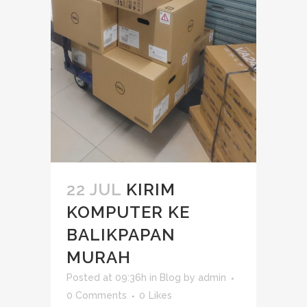
22 JUL
KIRIM
KOMPUTER KE
BALIKPAPAN
MURAH
Posted at 09:36h
in
Blog
by
admin
0 Comments
0
Likes