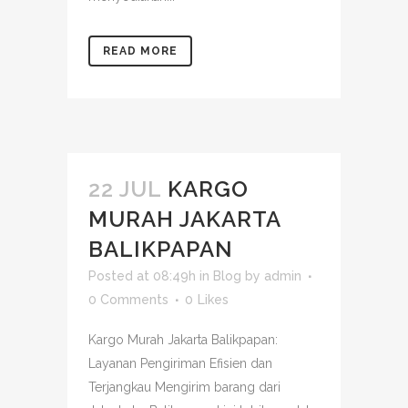
READ MORE
22 JUL
KARGO
MURAH JAKARTA
BALIKPAPAN
Posted at 08:49h
in
Blog
by
admin
0 Comments
0
Likes
Kargo Murah Jakarta Balikpapan:
Layanan Pengiriman Efisien dan
Terjangkau Mengirim barang dari