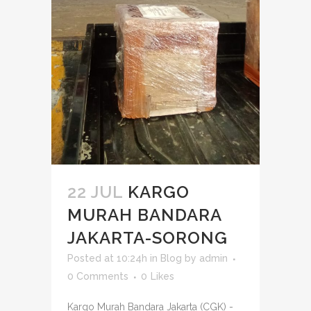
22 JUL
KARGO
MURAH BANDARA
JAKARTA-SORONG
Posted at 10:24h
in
Blog
by
admin
0 Comments
0
Likes
Kargo Murah Bandara Jakarta (CGK) -