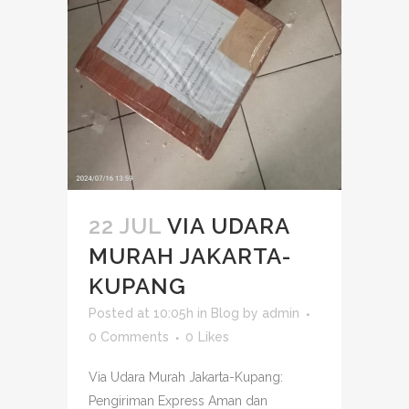
22 JUL
VIA UDARA
MURAH JAKARTA-
KUPANG
Posted at 10:05h
in
Blog
by
admin
0 Comments
0
Likes
Via Udara Murah Jakarta-Kupang:
Pengiriman Express Aman dan