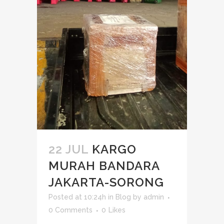
22 JUL
KARGO
MURAH BANDARA
JAKARTA-SORONG
Posted at 10:24h
in
Blog
by
admin
0 Comments
0
Likes